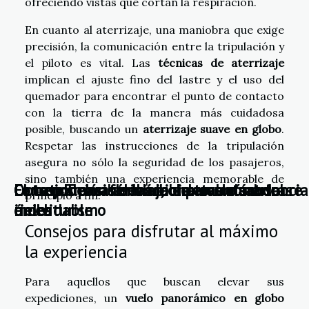
ofreciendo vistas que cortan la respiración.
En cuanto al aterrizaje, una maniobra que exige
precisión, la comunicación entre la tripulación y
el piloto es vital. Las
técnicas de aterrizaje
implican el ajuste fino del lastre y el uso del
quemador para encontrar el punto de contacto
con la tierra de la manera más cuidadosa
posible, buscando un
aterrizaje suave en globo
.
Respetar las instrucciones de la tripulación
asegura no sólo la seguridad de los pasajeros,
sino también una experiencia memorable de
El tren Transiberiano, una aventura sobre
La revolución de las bicicletas eléctricas
Consejos para un viaje en tren cómodo
La ruta del café colombiano: Un sabor
Opta por casas del árbol para una estancia
principio a fin.
rieles
en el turismo
inolvidable
única
Consejos para disfrutar al máximo
la experiencia
Para aquellos que buscan elevar sus
expediciones, un
vuelo panorámico en globo