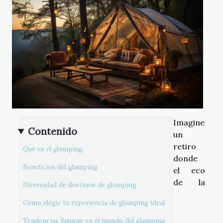
Imagine
Contenido
un
retiro
Qué es el glamping
donde
Beneficios del glamping
el eco
de la
Diversidad de destinos de glamping
Cómo elegir tu experiencia de glamping ideal
Tendencias futuras en el mundo del glamping