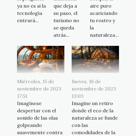
ya no es si la
que deja a
aire puro
tecnología
su paso, el
acariciando
entrará...
turismo no
tu rostro y
se queda
la
atrás...
naturaleza...
Miércoles, 15 de
Jueves, 16 de
noviembre de 2023
noviembre de 2023
17:51
13:03
Imagínese
Imagine un retiro
despertar con el
donde el eco de la
sonido de las olas
naturaleza se funde
golpeando
con las
suavemente contra
comodidades de la