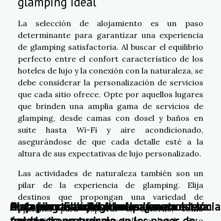
glamping ideal
La selección de alojamiento es un paso
determinante para garantizar una experiencia
de glamping satisfactoria. Al buscar el equilibrio
perfecto entre el confort característico de los
hoteles de lujo y la conexión con la naturaleza, se
debe considerar la personalización de servicios
que cada sitio ofrece. Opte por aquellos lugares
que brinden una amplia gama de servicios de
glamping, desde camas con dosel y baños en
suite hasta Wi-Fi y aire acondicionado,
asegurándose de que cada detalle esté a la
altura de sus expectativas de lujo personalizado.
Las actividades de naturaleza también son un
pilar de la experiencia de glamping. Elija
destinos que propongan una variedad de
Plataformas inmobiliarias: ¿una solución
Alojamiento ecológico: Una nueva
Opta por casas del árbol para una estancia
Alojamientos únicos: en un faro
Glamping: El lujo se une a la naturaleza
opciones para explorar el entorno, como
para la transparencia en los pagos de
tendencia en turismo
única
senderismo, paseos a caballo o kayak. Esto