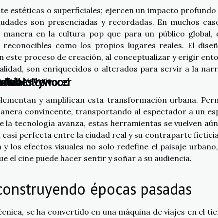
 estéticas o superficiales; ejercen un impacto profundo 
iudades son presenciadas y recordadas. En muchos caso
l manera en la cultura pop que para un público global, 
an reconocibles como los propios lugares reales. El dise
 este proceso de creación, al conceptualizar y erigir ent
lidad, son enriquecidos o alterados para servir a la narr
vania
 debes conocer
ndia
ron a Hollywood
de la historia.
plementan y amplifican esta transformación urbana. Per
 manera convincente, transportando al espectador a un es
ue la tecnología avanza, estas herramientas se vuelven aú
asi perfecta entre la ciudad real y su contraparte ficticia.
 y los efectos visuales no solo redefine el paisaje urbano,
e el cine puede hacer sentir y soñar a su audiencia.
econstruyendo épocas pasadas
técnica, se ha convertido en una máquina de viajes en el ti