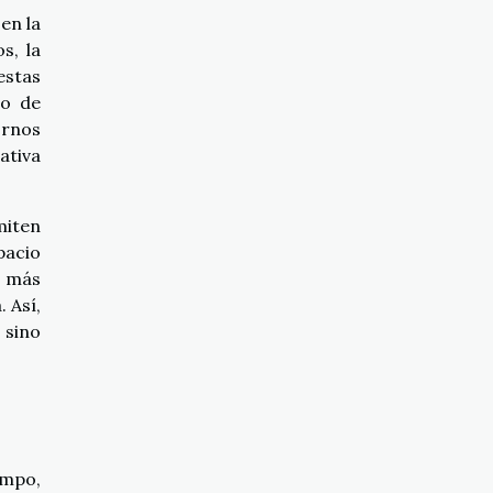
en la
s, la
estas
ño de
ornos
ativa
miten
pacio
n más
 Así,
 sino
empo,