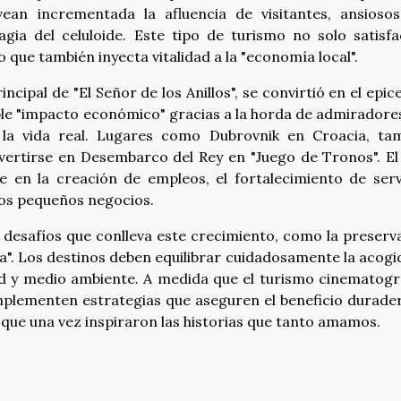
 vean incrementada la afluencia de visitantes, ansioso
ia del celuloide. Este tipo de turismo no solo satisfa
o que también inyecta vitalidad a la "economía local".
cipal de "El Señor de los Anillos", se convirtió en el epic
ble "impacto económico" gracias a la horda de admiradore
la vida real. Lugares como Dubrovnik en Croacia, ta
vertirse en Desembarco del Rey en "Juego de Tronos". El 
e en la creación de empleos, el fortalecimiento de serv
los pequeños negocios.
 desafíos que conlleva este crecimiento, como la preserv
ica". Los destinos deben equilibrar cuidadosamente la acogi
dad y medio ambiente. A medida que el turismo cinematogr
implementen estrategias que aseguren el beneficio durade
, que una vez inspiraron las historias que tanto amamos.