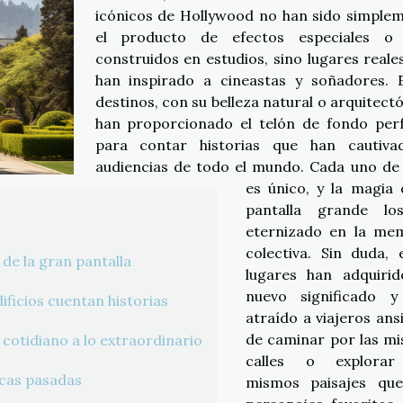
icónicos de Hollywood no han sido simple
el producto de efectos especiales o 
construidos en estudios, sino lugares reale
han inspirado a cineastas y soñadores. 
destinos, con su belleza natural o arquitectó
han proporcionado el telón de fondo per
para contar historias que han cautiva
audiencias de todo el mundo. Cada uno de 
es único, y la magia 
pantalla grande lo
eternizado en la me
colectiva. Sin duda, 
 de la gran pantalla
lugares han adquiri
nuevo significado 
ficios cuentan historias
atraído a viajeros ans
de caminar por las m
 cotidiano a lo extraordinario
calles o explorar
ocas pasadas
mismos paisajes qu