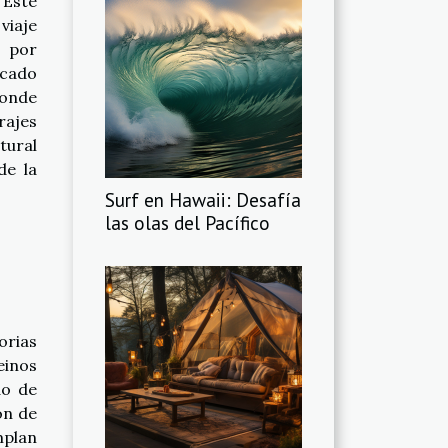
 Este
viaje
 por
rcado
donde
rajes
tural
de la
Surf en Hawaii: Desafía
las olas del Pacífico
orias
einos
do de
ón de
mplan