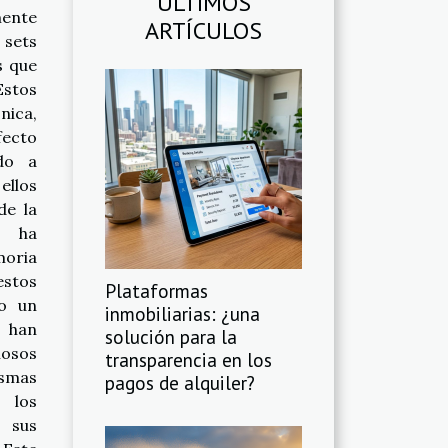
ÚLTIMOS
mente
ARTÍCULOS
sets
s que
Estos
nica,
fecto
do a
ellos
de la
s ha
moria
estos
Plataformas
do un
inmobiliarias: ¿una
y han
solución para la
iosos
transparencia en los
ismas
pagos de alquiler?
 los
e sus