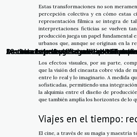
Estas transformaciones no son meramente
percepción colectiva y en cómo estas c
representación fílmica se integra de ta
interpretaciones ficticias se vuelven t
producción juega un papel fundamental en
urbanos que, aunque se originan en la rea
Descubre las maravillas ocultas de Transil
10 ciudades europeas menos visitadas que
Descubra la belleza escondida de Groenla
Destinos de película: lugares que inspira
Aventura bajo el agua: buceo nocturno
cinematográfica y a las demandas visuales 
Los efectos visuales, por su parte, com
que la visión del cineasta cobre vida de
entre lo real y lo imaginario. A medida q
sofisticadas, permitiendo una integración c
la alquimia entre el diseño de producción
que también amplía los horizontes de lo qu
Viajes en el tiempo: r
El cine, a través de su magia y maestría 