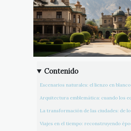
Contenido
Escenarios naturales: el lienzo en blanco
Arquitectura emblemática: cuando los edi
La transformación de las ciudades: de lo
Viajes en el tiempo: reconstruyendo ép