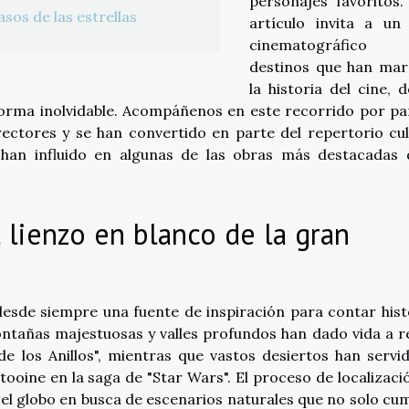
personajes favoritos.
asos de las estrellas
artículo invita a un 
cinematográfico
destinos que han ma
la historia del cine, 
e forma inolvidable. Acompáñenos en este recorrido por pa
ectores y se han convertido en parte del repertorio cul
 han influido en algunas de las obras más destacadas 
l lienzo en blanco de la gran
desde siempre una fuente de inspiración para contar hist
ontañas majestuosas y valles profundos han dado vida a r
de los Anillos", mientras que vastos desiertos han servi
ooine en la saga de "Star Wars". El proceso de localizaci
 el globo en busca de escenarios naturales que no solo cu