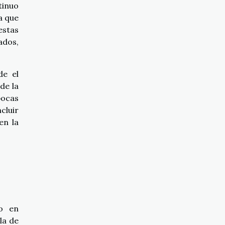
tinuo
a que
estas
ados,
de el
de la
pocas
cluir
en la
do en
la de