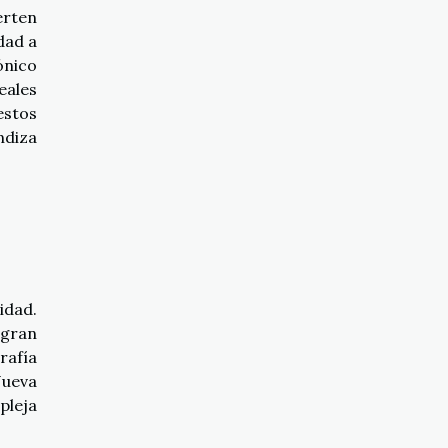
erten
dad a
ónico
eales
estos
ndiza
idad.
 gran
rafía
Nueva
pleja