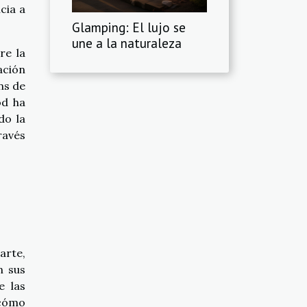
cia a
Glamping: El lujo se
une a la naturaleza
re la
ación
ns de
od ha
do la
ravés
arte,
n sus
e las
 cómo