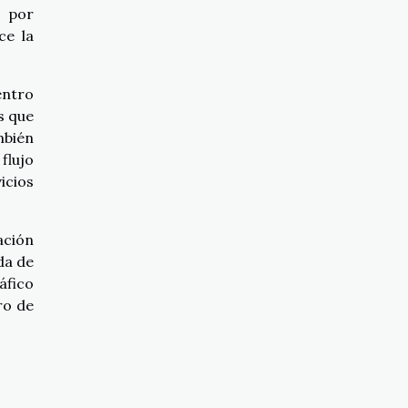
s por
ce la
entro
s que
mbién
flujo
icios
ación
da de
áfico
ro de